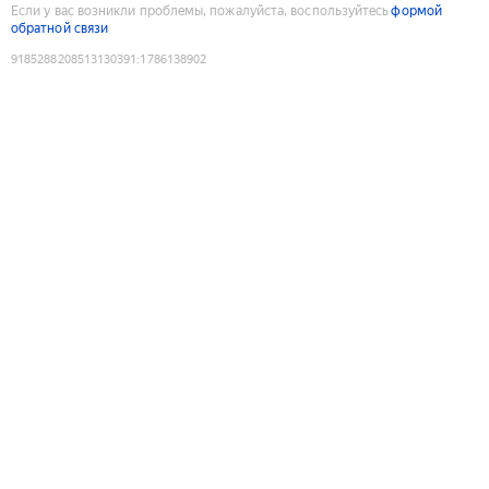
Если у вас возникли проблемы, пожалуйста, воспользуйтесь
формой
обратной связи
9185288208513130391
:
1786138902