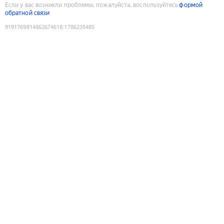
Если у вас возникли проблемы, пожалуйста, воспользуйтесь
формой
обратной связи
9191769814862674618
:
1786235485