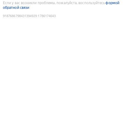
Если у вас возникли проблемы, пожалуйста, воспользуйтесь
формой
обратной связи
9187686798431394929
:
1786174643