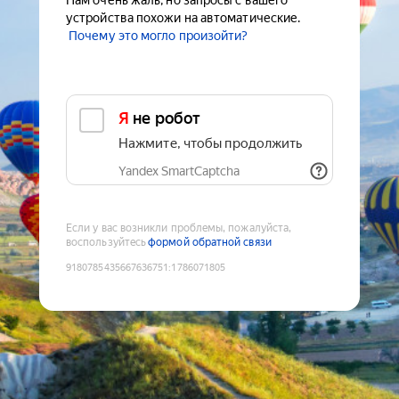
Нам очень жаль, но запросы с вашего
устройства похожи на автоматические.
Почему это могло произойти?
Я не робот
Нажмите, чтобы продолжить
Yandex SmartCaptcha
Если у вас возникли проблемы, пожалуйста,
воспользуйтесь
формой обратной связи
9180785435667636751
:
1786071805