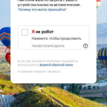
Нам очень жаль, но запросы с вашего
устройства похожи на автоматические.
Почему это могло произойти?
Я не робот
Нажмите, чтобы продолжить
Yandex SmartCaptcha
Если у вас возникли проблемы, пожалуйста,
воспользуйтесь
формой обратной связи
9193698295176692048
:
1786264222