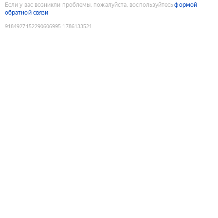
Если у вас возникли проблемы, пожалуйста, воспользуйтесь
формой
обратной связи
9184927152290606995
:
1786133521