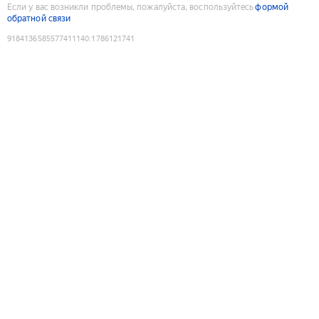
Если у вас возникли проблемы, пожалуйста, воспользуйтесь
формой
обратной связи
9184136585577411140
:
1786121741