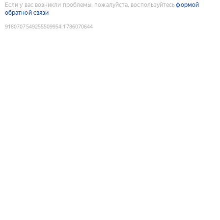
Если у вас возникли проблемы, пожалуйста, воспользуйтесь
формой
обратной связи
9180707549255509954
:
1786070644