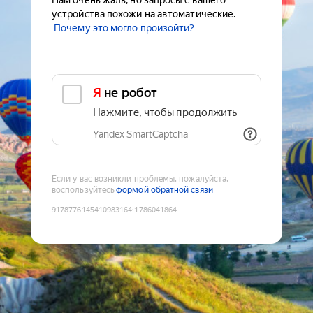
Нам очень жаль, но запросы с вашего
устройства похожи на автоматические.
Почему это могло произойти?
Я не робот
Нажмите, чтобы продолжить
Yandex SmartCaptcha
Если у вас возникли проблемы, пожалуйста,
воспользуйтесь
формой обратной связи
9178776145410983164
:
1786041864