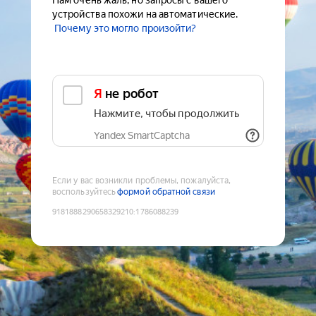
Нам очень жаль, но запросы с вашего
устройства похожи на автоматические.
Почему это могло произойти?
Я не робот
Нажмите, чтобы продолжить
Yandex SmartCaptcha
Если у вас возникли проблемы, пожалуйста,
воспользуйтесь
формой обратной связи
9181888290658329210
:
1786088239