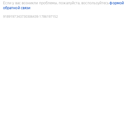
Если у вас возникли проблемы, пожалуйста, воспользуйтесь
формой
обратной связи
9189197343730306439
:
1786197152