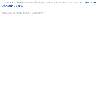
Если у вас возникли проблемы, пожалуйста, воспользуйтесь
формой
обратной связи
9180392287581789905
:
1786065947