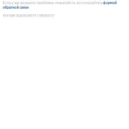
Если у вас возникли проблемы, пожалуйста, воспользуйтесь
формой
обратной связи
9181586182659246574
:
1786083737