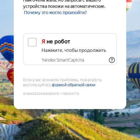
Нам очень жаль, но запросы с вашего
устройства похожи на автоматические.
Почему это могло произойти?
Я не робот
Нажмите, чтобы продолжить
Yandex SmartCaptcha
Если у вас возникли проблемы, пожалуйста,
воспользуйтесь
формой обратной связи
9198433024308365475
:
1786334775