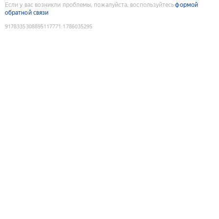
Если у вас возникли проблемы, пожалуйста, воспользуйтесь
формой
обратной связи
9178335308895117771
:
1786035295