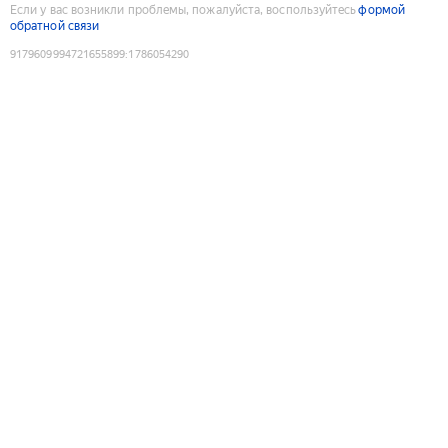
Если у вас возникли проблемы, пожалуйста, воспользуйтесь
формой
обратной связи
9179609994721655899
:
1786054290