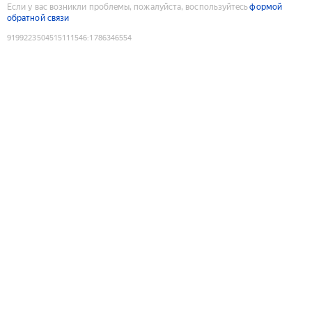
Если у вас возникли проблемы, пожалуйста, воспользуйтесь
формой
обратной связи
9199223504515111546
:
1786346554