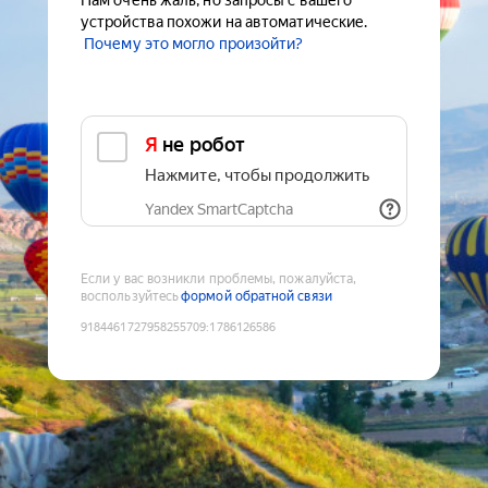
Нам очень жаль, но запросы с вашего
устройства похожи на автоматические.
Почему это могло произойти?
Я не робот
Нажмите, чтобы продолжить
Yandex SmartCaptcha
Если у вас возникли проблемы, пожалуйста,
воспользуйтесь
формой обратной связи
9184461727958255709
:
1786126586