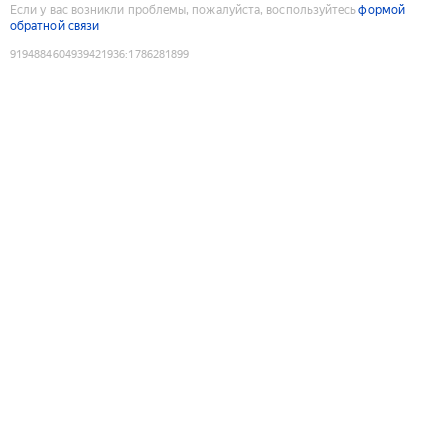
Если у вас возникли проблемы, пожалуйста, воспользуйтесь
формой
обратной связи
9194884604939421936
:
1786281899