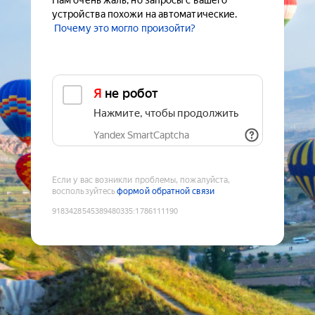
Нам очень жаль, но запросы с вашего
устройства похожи на автоматические.
Почему это могло произойти?
Я не робот
Нажмите, чтобы продолжить
Yandex SmartCaptcha
Если у вас возникли проблемы, пожалуйста,
воспользуйтесь
формой обратной связи
9183428545389480335
:
1786111190