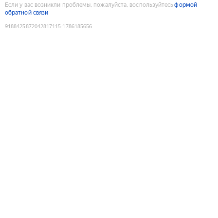
Если у вас возникли проблемы, пожалуйста, воспользуйтесь
формой
обратной связи
9188425872042817115
:
1786185656