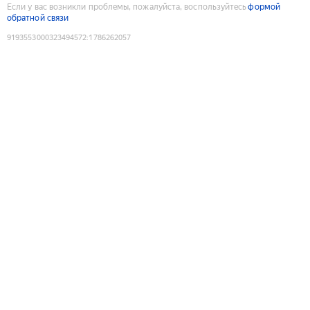
Если у вас возникли проблемы, пожалуйста, воспользуйтесь
формой
обратной связи
9193553000323494572
:
1786262057