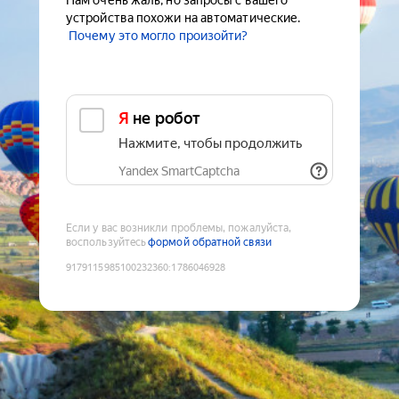
Нам очень жаль, но запросы с вашего
устройства похожи на автоматические.
Почему это могло произойти?
Я не робот
Нажмите, чтобы продолжить
Yandex SmartCaptcha
Если у вас возникли проблемы, пожалуйста,
воспользуйтесь
формой обратной связи
9179115985100232360
:
1786046928