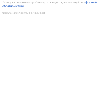
Если у вас возникли проблемы, пожалуйста, воспользуйтесь
формой
обратной связи
9184293600523889474
:
1786124081