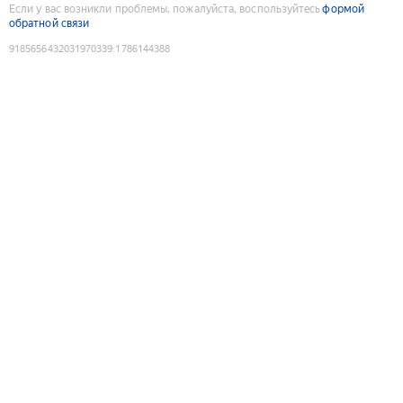
Если у вас возникли проблемы, пожалуйста, воспользуйтесь
формой
обратной связи
9185656432031970339
:
1786144388