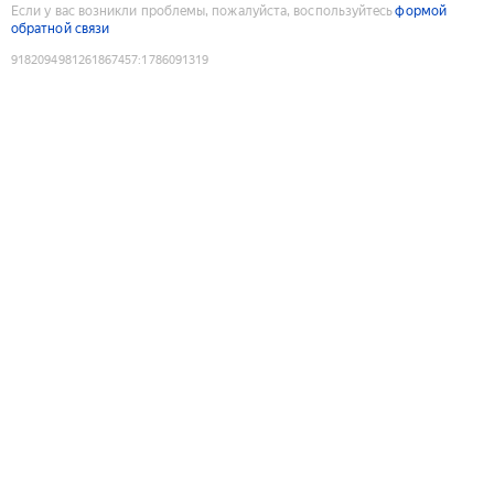
Если у вас возникли проблемы, пожалуйста, воспользуйтесь
формой
обратной связи
9182094981261867457
:
1786091319