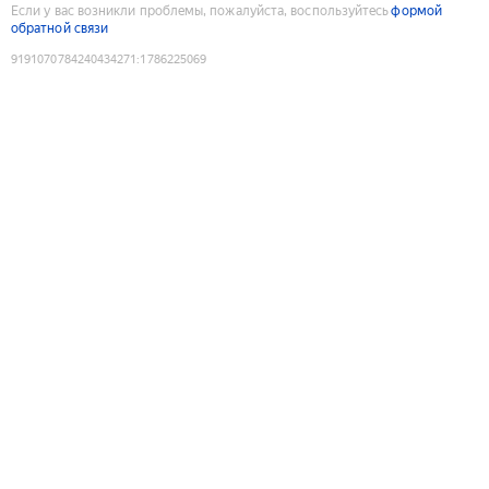
Если у вас возникли проблемы, пожалуйста, воспользуйтесь
формой
обратной связи
9191070784240434271
:
1786225069