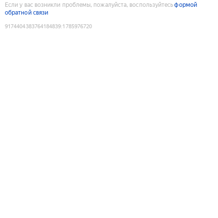
Если у вас возникли проблемы, пожалуйста, воспользуйтесь
формой
обратной связи
9174404383764184839
:
1785976720