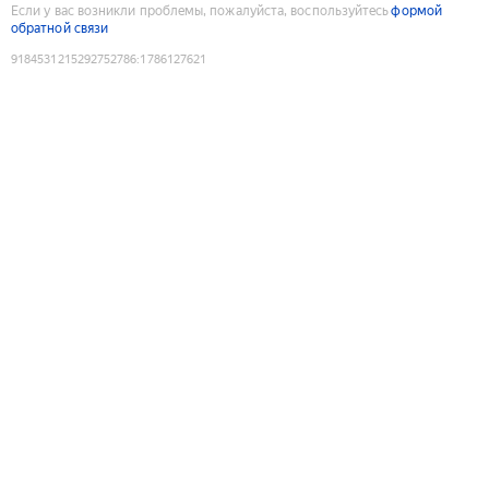
Если у вас возникли проблемы, пожалуйста, воспользуйтесь
формой
обратной связи
9184531215292752786
:
1786127621