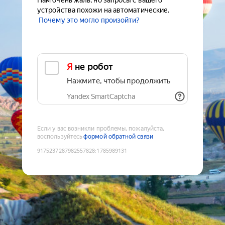
Нам очень жаль, но запросы с вашего
устройства похожи на автоматические.
Почему это могло произойти?
Я не робот
Нажмите, чтобы продолжить
Yandex SmartCaptcha
Если у вас возникли проблемы, пожалуйста,
воспользуйтесь
формой обратной связи
9175237287982557828
:
1785989131