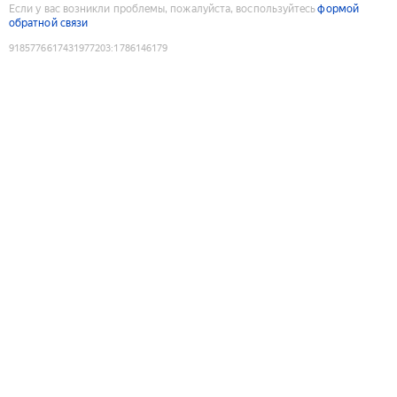
Если у вас возникли проблемы, пожалуйста, воспользуйтесь
формой
обратной связи
9185776617431977203
:
1786146179