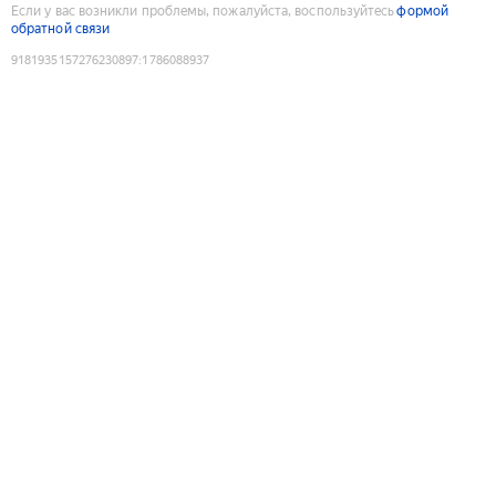
Если у вас возникли проблемы, пожалуйста, воспользуйтесь
формой
обратной связи
9181935157276230897
:
1786088937