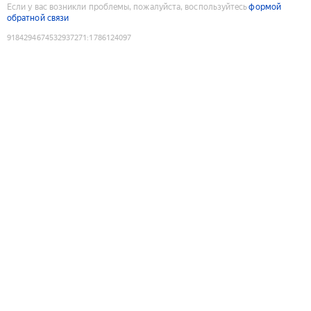
Если у вас возникли проблемы, пожалуйста, воспользуйтесь
формой
обратной связи
9184294674532937271
:
1786124097