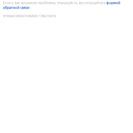
Если у вас возникли проблемы, пожалуйста, воспользуйтесь
формой
обратной связи
9190463386541006849
:
1786216018