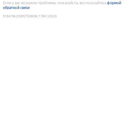
Если у вас возникли проблемы, пожалуйста, воспользуйтесь
формой
обратной связи
9184196209857558696
:
1786122629