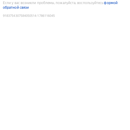
Если у вас возникли проблемы, пожалуйста, воспользуйтесь
формой
обратной связи
9183754307584050514
:
1786116045