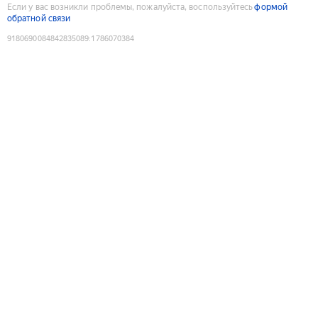
Если у вас возникли проблемы, пожалуйста, воспользуйтесь
формой
обратной связи
9180690084842835089
:
1786070384