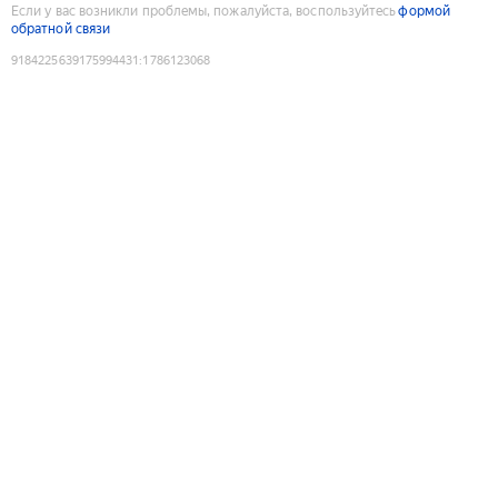
Если у вас возникли проблемы, пожалуйста, воспользуйтесь
формой
обратной связи
9184225639175994431
:
1786123068