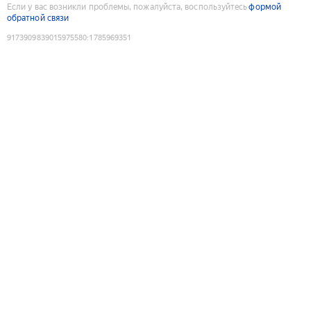
Если у вас возникли проблемы, пожалуйста, воспользуйтесь
формой
обратной связи
9173909839015975580
:
1785969351