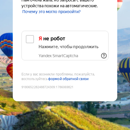
Нам очень жаль, но запросы с вашего
устройства похожи на автоматические.
Почему это могло произойти?
Я не робот
Нажмите, чтобы продолжить
Yandex SmartCaptcha
Если у вас возникли проблемы, пожалуйста,
воспользуйтесь
формой обратной связи
9180652282488724309
:
1786069821