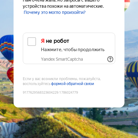
Нам очень жаль, но запросы с вашего
устройства похожи на автоматические.
Почему это могло произойти?
Я не робот
Нажмите, чтобы продолжить
Yandex SmartCaptcha
Если у вас возникли проблемы, пожалуйста,
воспользуйтесь
формой обратной связи
9177629568323604229
:
1786024779