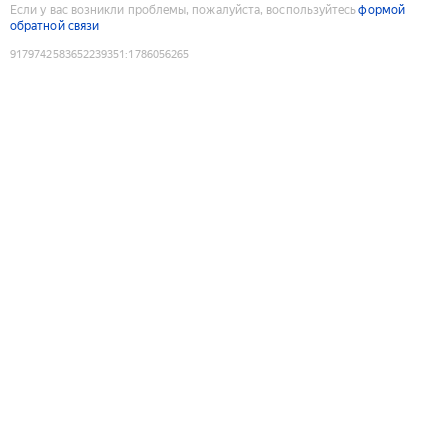
Если у вас возникли проблемы, пожалуйста, воспользуйтесь
формой
обратной связи
9179742583652239351
:
1786056265