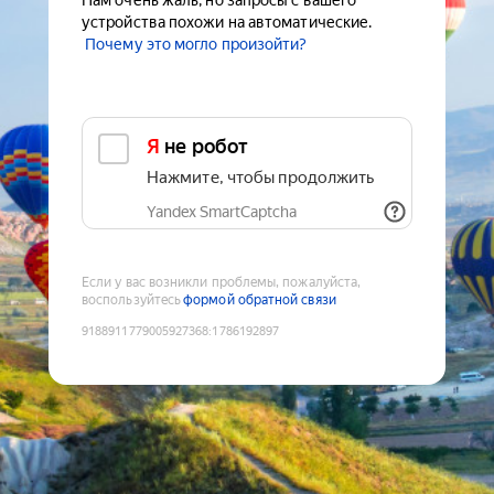
Нам очень жаль, но запросы с вашего
устройства похожи на автоматические.
Почему это могло произойти?
Я не робот
Нажмите, чтобы продолжить
Yandex SmartCaptcha
Если у вас возникли проблемы, пожалуйста,
воспользуйтесь
формой обратной связи
9188911779005927368
:
1786192897