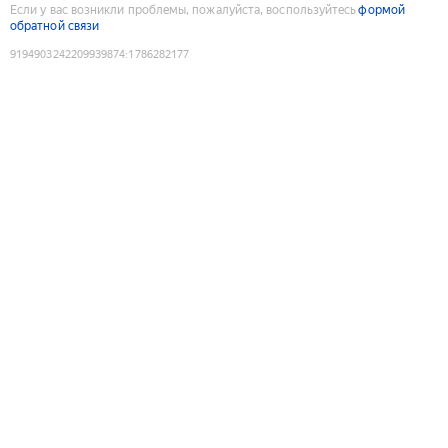
Если у вас возникли проблемы, пожалуйста, воспользуйтесь
формой
обратной связи
9194903242209939874
:
1786282177