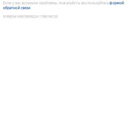
Если у вас возникли проблемы, пожалуйста, воспользуйтесь
формой
обратной связи
9189034140878699224
:
1786194720