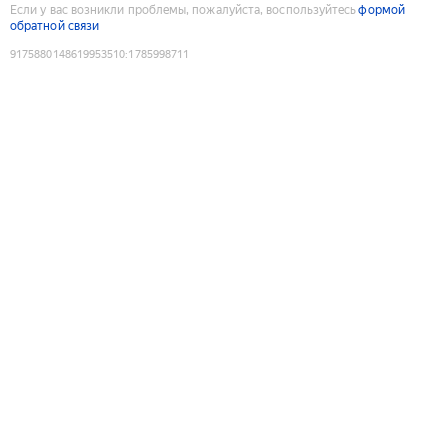
Если у вас возникли проблемы, пожалуйста, воспользуйтесь
формой
обратной связи
9175880148619953510
:
1785998711