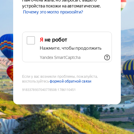
Нам очень жаль, но запросы с вашего
устройства похожи на автоматические.
Почему это могло произойти?
Я не робот
Нажмите, чтобы продолжить
Yandex SmartCaptcha
Если у вас возникли проблемы, пожалуйста,
воспользуйтесь
формой обратной связи
9183378937040778508
:
1786110451