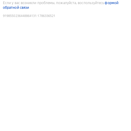
Если у вас возникли проблемы, пожалуйста, воспользуйтесь
формой
обратной связи
9198550236448864131
:
1786336521