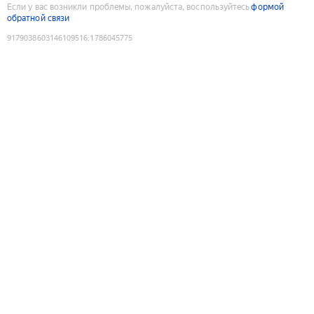
Если у вас возникли проблемы, пожалуйста, воспользуйтесь
формой
обратной связи
9179038603146109516
:
1786045775