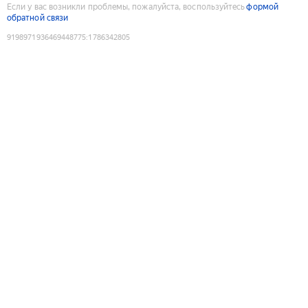
Если у вас возникли проблемы, пожалуйста, воспользуйтесь
формой
обратной связи
9198971936469448775
:
1786342805